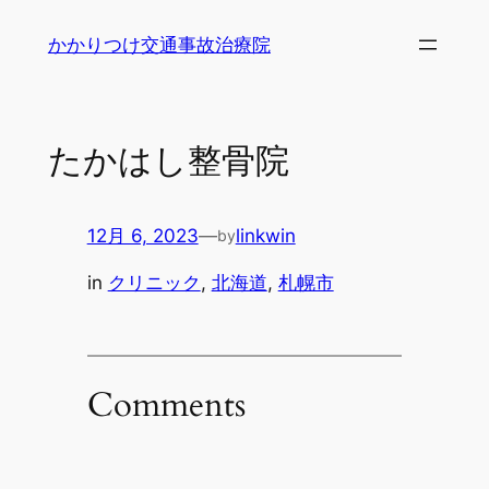
内
かかりつけ交通事故治療院
容
を
ス
キ
たかはし整骨院
ッ
プ
12月 6, 2023
—
linkwin
by
in
クリニック
, 
北海道
, 
札幌市
Comments