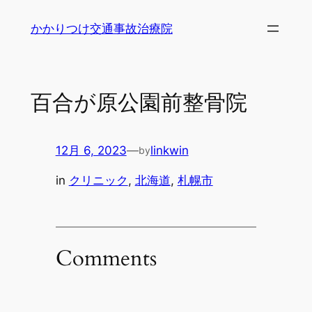
内
かかりつけ交通事故治療院
容
を
ス
キ
百合が原公園前整骨院
ッ
プ
12月 6, 2023
—
linkwin
by
in
クリニック
, 
北海道
, 
札幌市
Comments